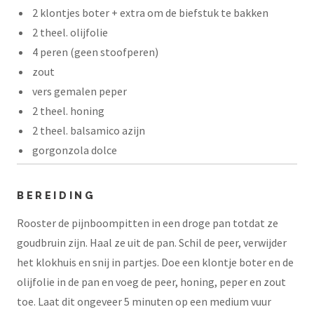
2 klontjes boter + extra om de biefstuk te bakken
2 theel. olijfolie
4 peren (geen stoofperen)
zout
vers gemalen peper
2 theel. honing
2 theel. balsamico azijn
gorgonzola dolce
BEREIDING
Rooster de pijnboompitten in een droge pan totdat ze
goudbruin zijn. Haal ze uit de pan. Schil de peer, verwijder
het klokhuis en snij in partjes. Doe een klontje boter en de
olijfolie in de pan en voeg de peer, honing, peper en zout
toe. Laat dit ongeveer 5 minuten op een medium vuur