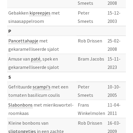
Smeets
2008
Gebakken
kipreepjes
met
Peter
15-12-
sinaasappelroom
Smeets
2003
P
Pancettahapje
met
Rob Drissen
25-02-
gekaramelliseerde sjalot
2008
Amuse van
paté
, spek en
Bram Jacobs
15-11-
gekaramelliseerde sjalot
2023
S
Gefrituurde
scampi's
met een
Peter
10-10-
tomaten basilicum coulis
Smeets
2005
Slabonbons
met mierikswortel-
Frans
11-04-
roomkaas
Winkelmolen
2011
Kleine bonbons van
Rob Drissen
16-03-
sliptongetjes
in een zachte
2009