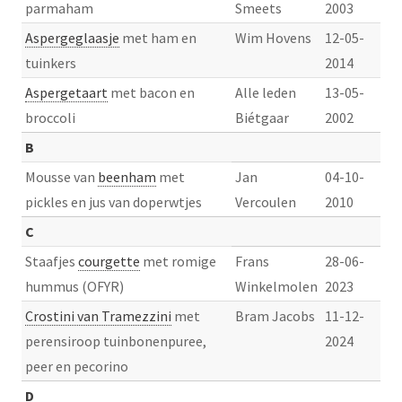
parmaham
Smeets
2003
Aspergeglaasje
met ham en
Wim Hovens
12-05-
tuinkers
2014
Aspergetaart
met bacon en
Alle leden
13-05-
broccoli
Biétgaar
2002
B
Mousse van
beenham
met
Jan
04-10-
pickles en jus van doperwtjes
Vercoulen
2010
C
Staafjes
courgette
met romige
Frans
28-06-
hummus (OFYR)
Winkelmolen
2023
Crostini van Tramezzini
met
Bram Jacobs
11-12-
perensiroop tuinbonenpuree,
2024
peer en pecorino
D