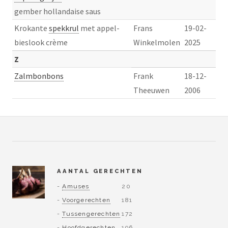
gember hollandaise saus
Krokante
spekkrul
met appel-
Frans
19-02-
bieslook crème
Winkelmolen
2025
Z
Zalmbonbons
Frank
18-12-
Theeuwen
2006
AANTAL GERECHTEN
-
Amuses
20
-
Voorgerechten
181
-
Tussengerechten
172
-
Hoofdgerechten
196