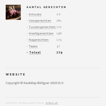
AANTAL GERECHTEN
-
Amuses
20
-
Voorgerechten
181
-
Tussengerechten
172
-
Hoofdgerechten
196
-
Nagerechten
173
-
Tapas
37
-
Totaal
779
WEBSITE
Copyright © Kaokklup Biétgaar 2018 V1.0
TEMPLATE DOWNLOADED FROM:
HTML5 UP
.