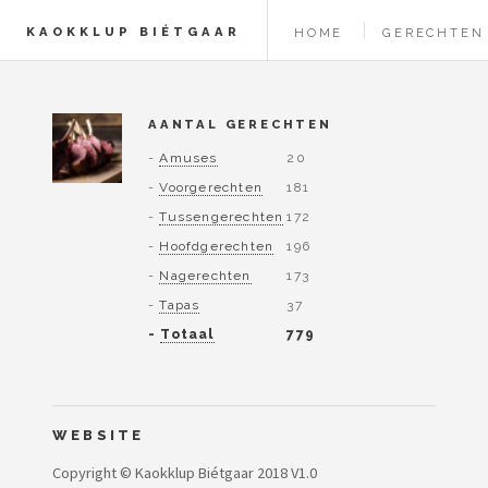
KAOKKLUP BIÉTGAAR
HOME
GERECHTEN
AANTAL GERECHTEN
-
Amuses
20
-
Voorgerechten
181
-
Tussengerechten
172
-
Hoofdgerechten
196
-
Nagerechten
173
-
Tapas
37
-
Totaal
779
WEBSITE
Copyright © Kaokklup Biétgaar 2018 V1.0