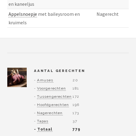
en kaneeljus
Appelsnoepje
met baileysroom en
Nagerecht
kruimels
AANTAL GERECHTEN
-
Amuses
20
-
Voorgerechten
181
-
Tussengerechten
172
-
Hoofdgerechten
196
-
Nagerechten
173
-
Tapas
37
-
Totaal
779