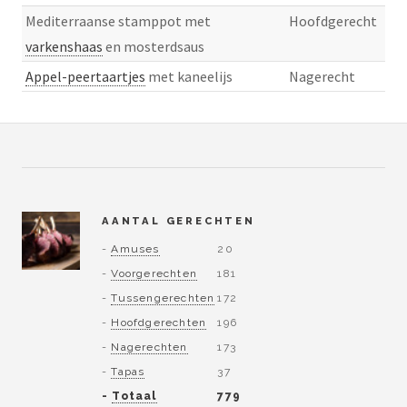
Mediterraanse stamppot met
Hoofdgerecht
varkenshaas
en mosterdsaus
Appel-peertaartjes
met kaneelijs
Nagerecht
AANTAL GERECHTEN
-
Amuses
20
-
Voorgerechten
181
-
Tussengerechten
172
-
Hoofdgerechten
196
-
Nagerechten
173
-
Tapas
37
-
Totaal
779