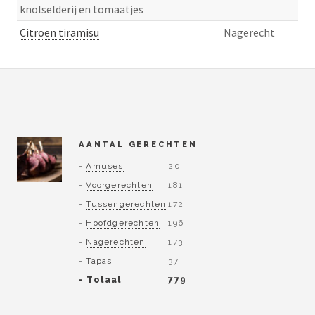
knolselderij en tomaatjes
Citroen tiramisu
Nagerecht
AANTAL GERECHTEN
-
Amuses
20
-
Voorgerechten
181
-
Tussengerechten
172
-
Hoofdgerechten
196
-
Nagerechten
173
-
Tapas
37
-
Totaal
779