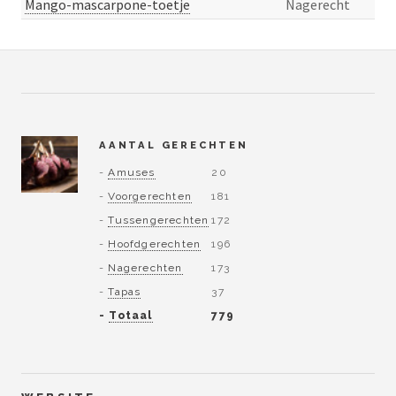
Mango-mascarpone-toetje
Nagerecht
AANTAL GERECHTEN
-
Amuses
20
-
Voorgerechten
181
-
Tussengerechten
172
-
Hoofdgerechten
196
-
Nagerechten
173
-
Tapas
37
-
Totaal
779